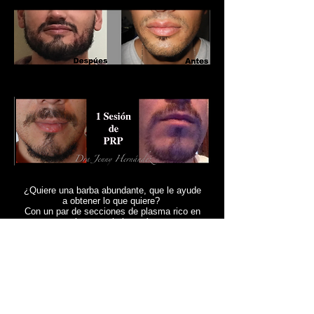
¿Quiere una barba abundante, que le ayude
a obtener lo que quiere?
Con un par de secciones de plasma rico en
plaquetas lo logrará.
Los resultados los verá desde su próxima
afeitada.
Realice una cita HOY para obtener una guía
personalizada con la Dra Jenny Hernández al
3319143
Ext 101 o al
095212919
Inscríbase en nuestra página web y obtendrá