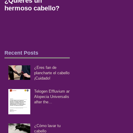
¿Quieres un
5 TIPOS DE
hermoso cabello?
ALIMENTOS QUE
REDUCIRAN LA
CAIDA DEL
CABELLO
Recent Posts
¿Eres fan de
plancharte el cabello?
¡Cuidado!
Telogen Effluvium and
Alopecia Universalis
after the
Administration of a
COVID-19 Vaccine
Scheme
¿Cómo lavar tu
cabello