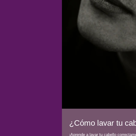
¿Cómo lavar tu cab
¡Aprende a lavar tu cabello correcta