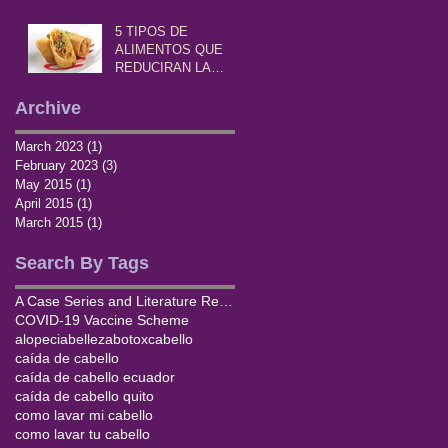
5 TIPOS DE
ALIMENTOS QUE
REDUCIRAN LA
CAIDA DEL
CABELLO
Archive
March 2023
(1)
1 post
February 2023
(3)
3 posts
May 2015
(1)
1 post
April 2015
(1)
1 post
March 2015
(1)
1 post
Search By Tags
A Case Series and Literature Review of Telogen Effluvium and Alopecia Universalis after the Administ
COVID-19 Vaccine Scheme
alopecia
belleza
botox
cabello
caída de cabello
caída de cabello ecuador
caída de cabello quito
como lavar mi cabello
como lavar tu cabello