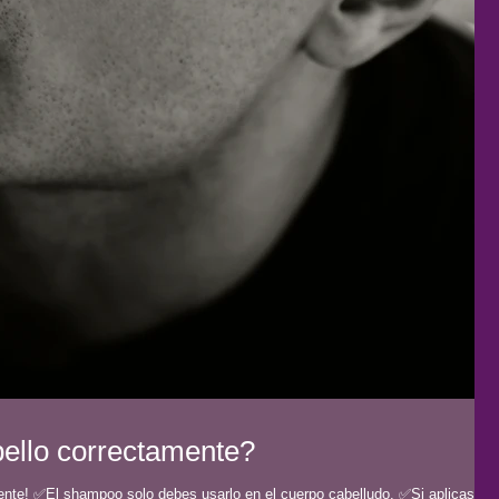
ello correctamente?
mente! ✅El shampoo solo debes usarlo en el cuerpo cabelludo. ✅Si aplicas