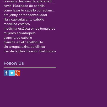
consejos después de aplicarte botox
covid 19
cuidado de cabello
cómo lavar tu cabello correctamente
dra jenny hernández
ecuador
fibra capilar
lavar tu cabello
medicina estética
medicina estética en quito
mujeres
mujeres ecuador
pelo
plancha de cabello
plancha en el cabello
quito
sin arrugas
toxina botulinica
uso de la plancha
ácido hialurónico
Follow Us