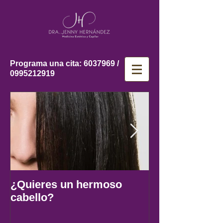
Programa una cita:
6037969
/
0995212919
¿Quieres un hermoso
5 TIPOS DE ALIMENTOS
cabello?
QUE REDUCIRAN LA
CAIDA DEL 