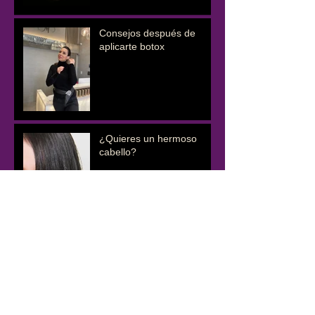
Consejos después de
aplicarte botox
¿Quieres un hermoso
cabello?
¿SE PUEDE PREVENIR
LA CAÍDA DEL CABELLO?