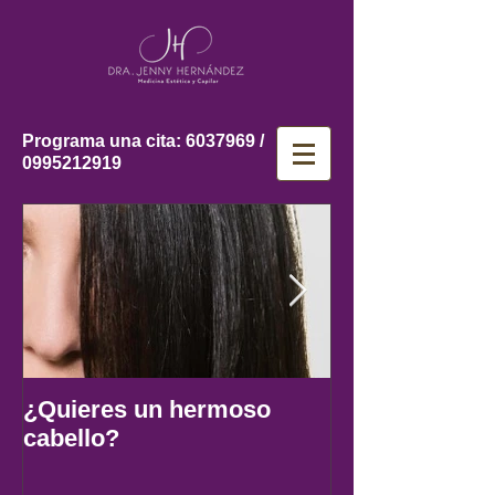
Programa una cita:
6037969
/
0995212919
¿Quieres un hermoso
5 TIPOS DE ALIMENTOS
cabello?
QUE REDUCIRAN LA
CAIDA DEL 