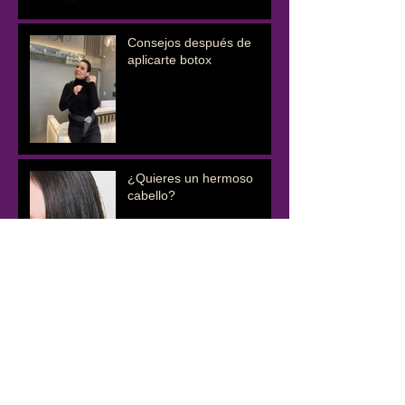
Consejos después de
aplicarte botox
¿Quieres un hermoso
cabello?
¿SE PUEDE PREVENIR
LA CAÍDA DEL CABELLO?